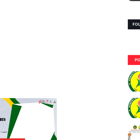
FO
PO