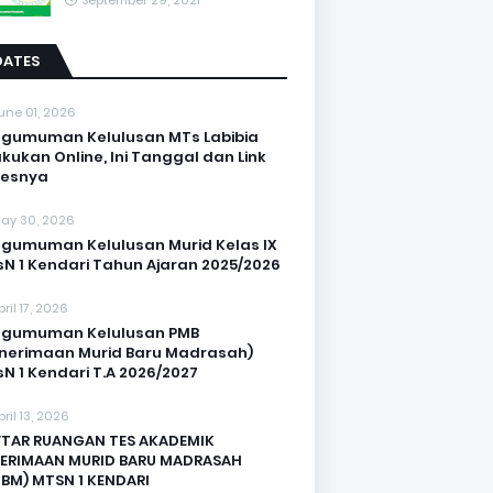
September 29, 2021
DATES
une 01, 2026
gumuman Kelulusan MTs Labibia
akukan Online, Ini Tanggal dan Link
sesnya
ay 30, 2026
gumuman Kelulusan Murid Kelas IX
N 1 Kendari Tahun Ajaran 2025/2026
pril 17, 2026
ngumuman Kelulusan PMB
nerimaan Murid Baru Madrasah)
N 1 Kendari T.A 2026/2027
pril 13, 2026
TAR RUANGAN TES AKADEMIK
ERIMAAN MURID BARU MADRASAH
BM) MTSN 1 KENDARI