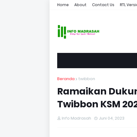
Home
About
Contact Us
RTL Vers
Beranda
twibbon
Ramaikan Dukun
Twibbon KSM 20
Info Madrasah
Juni 04, 2023