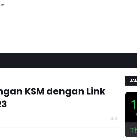
ion
JAM
gan KSM dengan Link
23
0