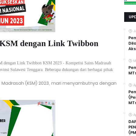
UP
J
Pen
KSM dengan Link Twibbon
Dil
Ak
M
 dengan Link Twibbon KSM 2023 - Kompetisi Sains Madrasah
Pen
vinsi Sulawesi Tenggara. Beberapa dukungan dari berbagai pihak
MTs
ns Madrasah (KSM) 2023, mari menyambutnya dengan
A
Pe
(Pe
MTs
A
DAF
PEN
(PM