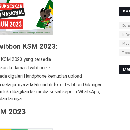
KAT
Baha
Info
Mod
wibbon KSM 2023:
Tibb
on KSM 2023 yang tersedia
hkan ke laman twibbonize
MA
g ada digaleri Handphone kemudian upload
h selanjutnya adalah unduh foto Twibbon Dukungan
tuk dibagikan ke media sosial seperti WhatsApp,
dan lainnya
SM 2023