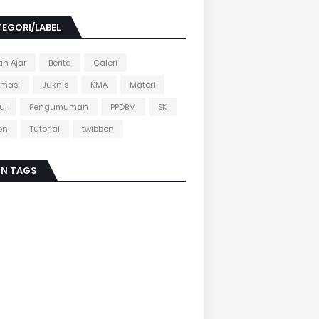
EGORI/LABEL
n Ajar
Berita
Galeri
rmasi
Juknis
KMA
Materi
ul
Pengumuman
PPDBM
SK
on
Tutorial
twibbon
IN TAGS