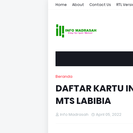
Home
About
Contact Us
RTL Vers
Beranda
DAFTAR KARTU I
MTS LABIBIA
Info Madrasah
April 05, 2022