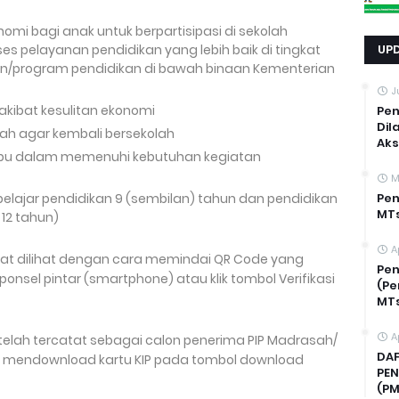
i bagi anak untuk berpartisipasi di sekolah
 pelayanan pendidikan yang lebih baik di tingkat
UP
/program pendidikan di bawah binaan Kementerian
J
kibat kesulitan ekonomi
Pen
Dil
lah agar kembali bersekolah
Ak
u dalam memenuhi kebutuhan kegiatan
M
lajar pendidikan 9 (sembilan) tahun dan pendidikan
Pen
MTs
 12 tahun)
A
pat dilihat dengan cara memindai QR Code yang
Pe
sel pintar (smartphone) atau klik tombol Verifikasi
(Pe
MTs
A
telah tercatat sebagai calon penerima PIP Madrasah/
DAF
a mendownload kartu KIP pada tombol download
PEN
(PM