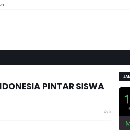
ion
JAM
NDONESIA PINTAR SISWA
0