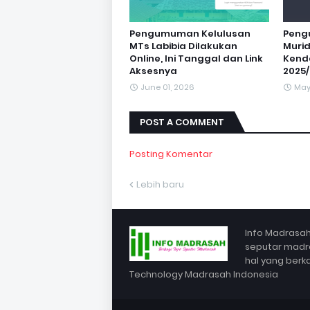
Pengumuman Kelulusan
Peng
MTs Labibia Dilakukan
Murid
Online, Ini Tanggal dan Link
Kenda
Aksesnya
2025
June 01, 2026
May
POST A COMMENT
Posting Komentar
Lebih baru
Info Madrasah
seputar madra
hal yang berk
Technology Madrasah Indonesia