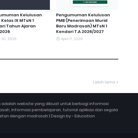
umuman Kelulusan
Pengumuman Kelulusan
 Kelas IX MTsN 1
PMB (Penerimaan Murid
ri Tahun Ajaran
Baru Madrasah) MTsN 1
/2026
Kendari T.A 2026/2027
 30, 2026
April 17, 2026
Lebih lama
 adalah website yang dibuat untuk berbagi informasi
sah, Informasi pembelajaran, tutorial aplikasi dan segala
aitan dengan madrasah | Design by - Education