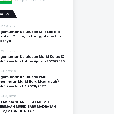
September 29, 2021
DATES
une 01, 2026
gumuman Kelulusan MTs Labibia
akukan Online, Ini Tanggal dan Link
sesnya
ay 30, 2026
gumuman Kelulusan Murid Kelas IX
N 1 Kendari Tahun Ajaran 2025/2026
pril 17, 2026
ngumuman Kelulusan PMB
nerimaan Murid Baru Madrasah)
N 1 Kendari T.A 2026/2027
pril 13, 2026
TAR RUANGAN TES AKADEMIK
ERIMAAN MURID BARU MADRASAH
BM) MTSN 1 KENDARI