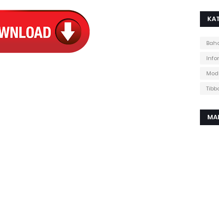
KAT
Baha
Info
Mod
Tibb
MA