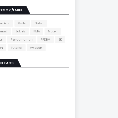
EGORI/LABEL
n Ajar
Berita
Galeri
rmasi
Juknis
KMA
Materi
ul
Pengumuman
PPDBM
SK
on
Tutorial
twibbon
IN TAGS