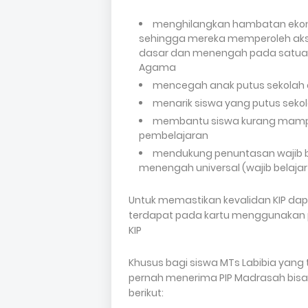
menghilangkan hambatan ekonom
sehingga mereka memperoleh akses
dasar dan menengah pada satuan
Agama
mencegah anak putus sekolah a
menarik siswa yang putus seko
membantu siswa kurang mamp
pembelajaran
mendukung penuntasan wajib be
menengah universal (wajib belajar
Untuk memastikan kevalidan KIP da
terdapat pada kartu menggunakan pon
KIP
Khusus bagi siswa MTs Labibia yang 
pernah menerima PIP Madrasah bis
berikut: