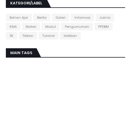
KATEGORI/LABEL
Bahan Ajar
Berita
Galeri
Informasi
Juknis
KMA
Materi
Modul
Pengumuman
PPDBM
SK
Tibbon
Tutorial
twibbon
MAIN TAGS