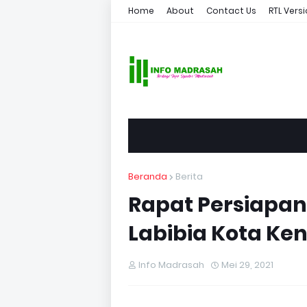
Home
About
Contact Us
RTL Vers
Beranda
Berita
Rapat Persiapan
Labibia Kota Ken
Info Madrasah
Mei 29, 2021