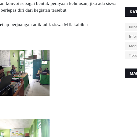
dan konvoi sebagai bentuk perayaan kelulusan, jika ada siswa
rlepas diri dari kegiatan tersebut.
KAT
tiap perjuangan adik-adik siswa MTs Labibia
Baha
Info
Mod
Tibb
MA