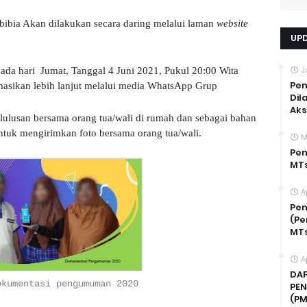
bia Akan dilakukan secara daring melalui laman
website
UP
J
da hari Jumat, Tanggal 4 Juni 2021, Pukul 20:00 Wita
Pen
masikan lebih lanjut melalui media WhatsApp Grup
Dil
Ak
lusan bersama orang tua/wali di rumah dan sebagai bahan
ntuk mengirimkan foto bersama orang tua/wali.
M
Pen
MTs
A
Pe
(Pe
MTs
A
DAF
okumentasi pengumuman 2020
PEN
(PM