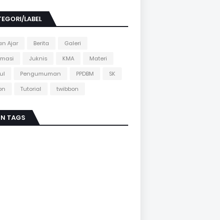
EGORI/LABEL
n Ajar
Berita
Galeri
rmasi
Juknis
KMA
Materi
ul
Pengumuman
PPDBM
SK
on
Tutorial
twibbon
IN TAGS