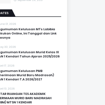
September 29, 2021
DATES
une 01, 2026
gumuman Kelulusan MTs Labibia
akukan Online, Ini Tanggal dan Link
sesnya
ay 30, 2026
gumuman Kelulusan Murid Kelas IX
N 1 Kendari Tahun Ajaran 2025/2026
pril 17, 2026
ngumuman Kelulusan PMB
nerimaan Murid Baru Madrasah)
N 1 Kendari T.A 2026/2027
pril 13, 2026
TAR RUANGAN TES AKADEMIK
ERIMAAN MURID BARU MADRASAH
BM) MTSN 1 KENDARI