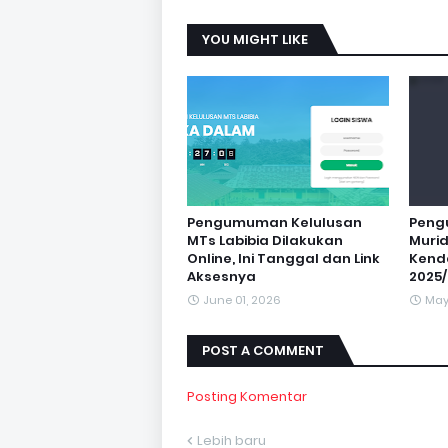
YOU MIGHT LIKE
Pengumuman Kelulusan
Peng
MTs Labibia Dilakukan
Murid
Online, Ini Tanggal dan Link
Kenda
Aksesnya
2025
June 01, 2026
May
POST A COMMENT
Posting Komentar
Lebih baru