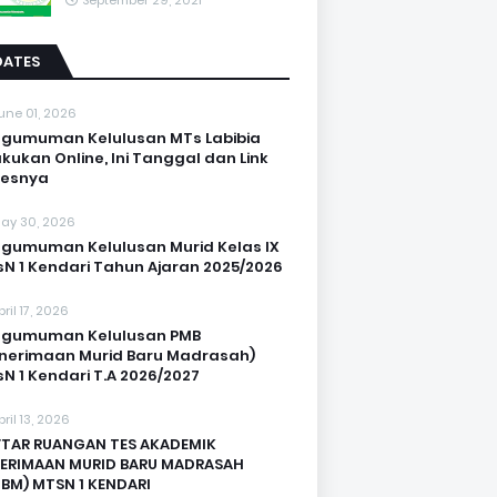
September 29, 2021
DATES
une 01, 2026
gumuman Kelulusan MTs Labibia
akukan Online, Ini Tanggal dan Link
sesnya
ay 30, 2026
gumuman Kelulusan Murid Kelas IX
N 1 Kendari Tahun Ajaran 2025/2026
pril 17, 2026
ngumuman Kelulusan PMB
nerimaan Murid Baru Madrasah)
N 1 Kendari T.A 2026/2027
pril 13, 2026
TAR RUANGAN TES AKADEMIK
ERIMAAN MURID BARU MADRASAH
BM) MTSN 1 KENDARI