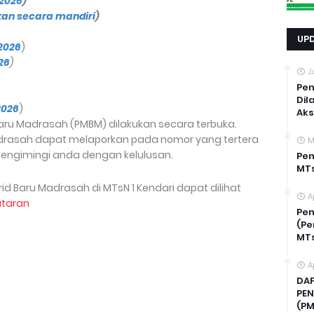
 2026
)
kan secara mandiri
)
UP
 2026
)
026
)
J
Pen
Dil
2026
)
Ak
Baru Madrasah (PMBM) dilakukan secara terbuka.
adrasah dapat melaporkan pada nomor yang tertera
M
mengimingi anda dengan kelulusan.
Pen
MTs
id Baru Madrasah di MTsN 1 Kendari dapat dilihat
A
ataran
Pe
(Pe
MTs
A
DAF
PEN
(PM