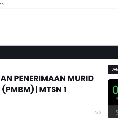
ion
JAM
RAN PENERIMAAN MURID
(PMBM) | MTSN 1
0