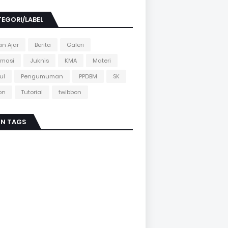
EGORI/LABEL
n Ajar
Berita
Galeri
rmasi
Juknis
KMA
Materi
ul
Pengumuman
PPDBM
SK
on
Tutorial
twibbon
IN TAGS