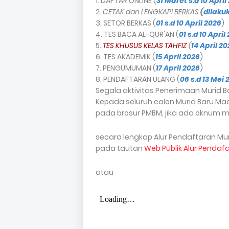
1. DAFTAR ONLINE (
31 Maret s.d 10 April
2.
CETAK dan LENGKAPI BERKAS
(
dilaku
3. SETOR BERKAS (
01 s.d 10 April 2026
)
4. TES BACA AL-QUR'AN (
01 s.d 10 April
5.
TES KHUSUS KELAS TAHFIZ
(
14 April 2
6. TES AKADEMIK (
15 April 2026
)
7. PENGUMUMAN (
17 April 2026
)
8. PENDAFTARAN ULANG (
06 s.d 13 Mei 
Segala aktivitas Penerimaan Murid 
Kepada seluruh calon Murid Baru M
pada brosur PMBM, jika ada oknum 
secara lengkap Alur Pendaftaran Mur
pada tautan
Web Publik Alur Pendaf
atau