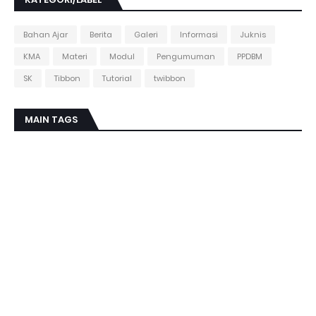
Bahan Ajar
Berita
Galeri
Informasi
Juknis
KMA
Materi
Modul
Pengumuman
PPDBM
SK
Tibbon
Tutorial
twibbon
MAIN TAGS